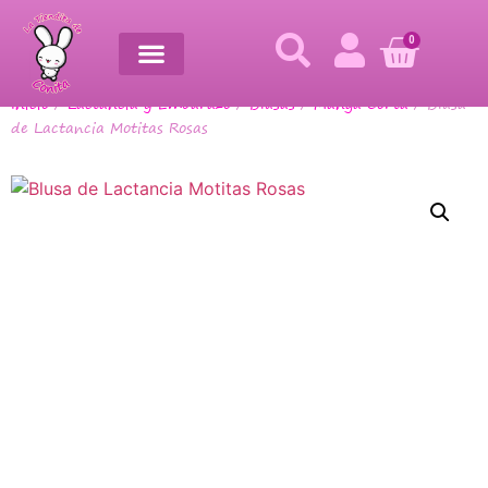
0
Inicio
/
Lactancia y Embarazo
/
Blusas
/
Manga Corta
/ Blusa
de Lactancia Motitas Rosas