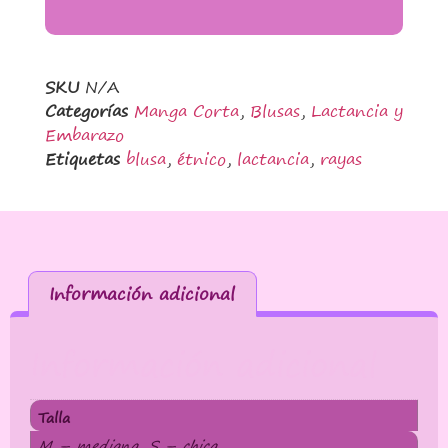
SKU
N/A
Categorías
Manga Corta
,
Blusas
,
Lactancia y
Embarazo
Etiquetas
blusa
,
étnico
,
lactancia
,
rayas
Información adicional
Información adicional
Talla
M – mediana, S – chica