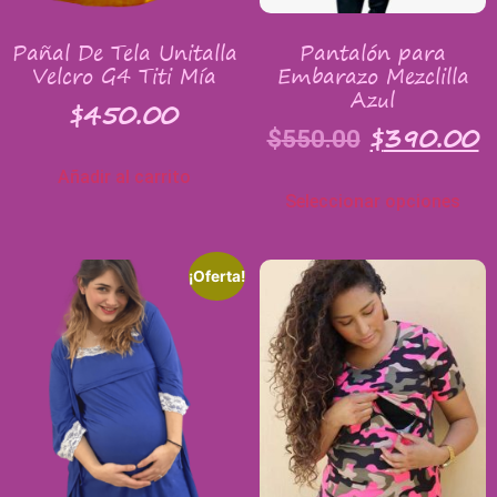
Pañal De Tela Unitalla
Pantalón para
Velcro G4 Titi Mía
Embarazo Mezclilla
Azul
$
450.00
$
390.00
$
550.00
Añadir al carrito
Seleccionar opciones
¡Oferta!