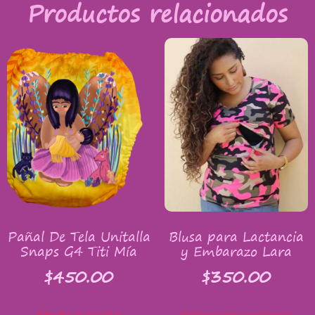
Productos relacionados
Pañal De Tela Unitalla
Blusa para Lactancia
Snaps G4 Titi Mía
y Embarazo Lara
$
450.00
$
350.00