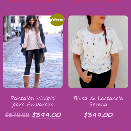
Seleccionar opciones
Seleccionar opciones
¡Oferta!
Pantalón Vinipiel
Blusa de Lactancia
para Embarazo
Serena
$
399.00
$
399.00
$
670.00
Seleccionar opciones