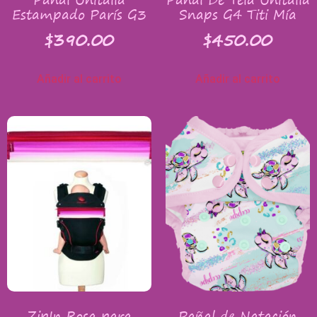
Estampado París G3
Snaps G4 Titi Mía
$
390.00
$
450.00
Añadir al carrito
Añadir al carrito
ZipIn Rosa para
Pañal de Natación