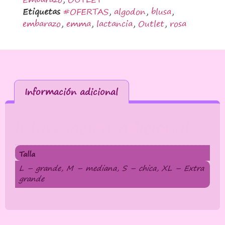
Etiquetas
#OFERTAS
,
algodon
,
blusa
,
embarazo
,
emma
,
lactancia
,
Outlet
,
rosa
Información adicional
Información adicional
Talla
L – grande, M – mediana, S – chica, XL – Extra
grande