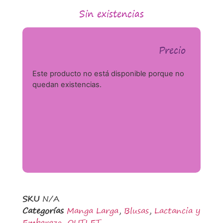
Sin existencias
Precio
Este producto no está disponible porque no
quedan existencias.
SKU
N/A
Categorías
Manga Larga
,
Blusas
,
Lactancia y
Embarazo
,
OUTLET