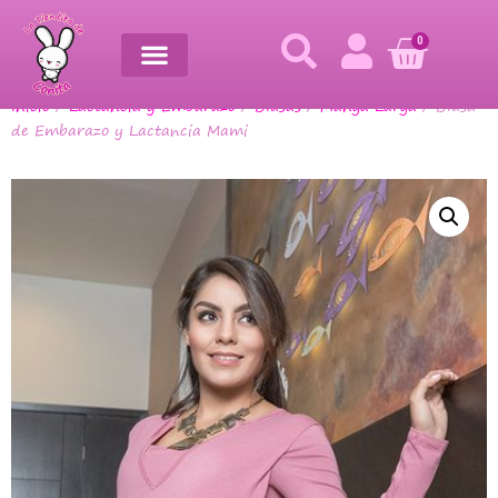
0
Inicio
/
Lactancia y Embarazo
/
Blusas
/
Manga Larga
/ Blusa
de Embarazo y Lactancia Mami