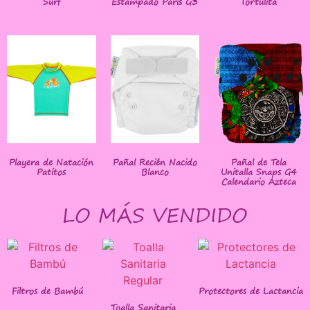
Surf
Estampado París G3
Tortulita
Playera de Natación
Pañal Recién Nacido
Pañal de Tela
Patitos
Blanco
Unitalla Snaps G4
Calendario Azteca
LO MÁS VENDIDO
Filtros de Bambú
Protectores de Lactancia
Toalla Sanitaria