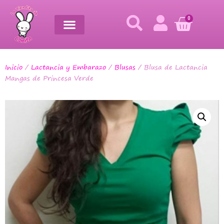
0
Inicio
/
Lactancia y Embarazo
/
Blusas
/ Blusa de Lactancia
Mangas de Princesa Verde