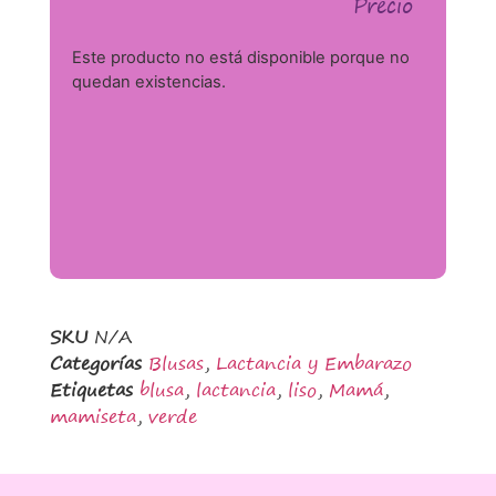
Precio
Este producto no está disponible porque no
quedan existencias.
SKU
N/A
Categorías
Blusas
,
Lactancia y Embarazo
Etiquetas
blusa
,
lactancia
,
liso
,
Mamá
,
mamiseta
,
verde