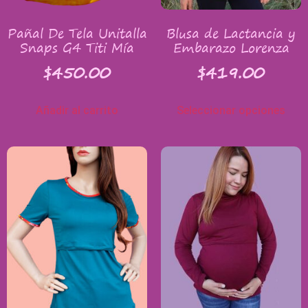
Pañal De Tela Unitalla
Blusa de Lactancia y
Snaps G4 Titi Mía
Embarazo Lorenza
$
450.00
$
419.00
Añadir al carrito
Seleccionar opciones