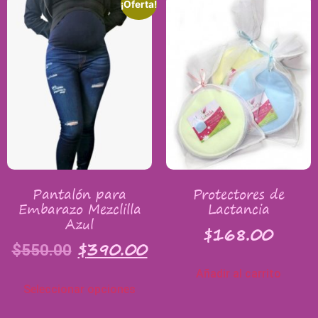
¡Oferta!
Pantalón para
Protectores de
Embarazo Mezclilla
Lactancia
Azul
$
168.00
$
390.00
$
550.00
Añadir al carrito
Seleccionar opciones