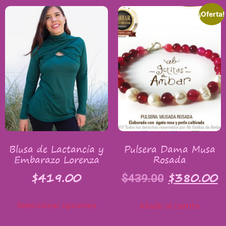
¡Oferta!
Blusa de Lactancia y
Pulsera Dama Musa
Embarazo Lorenza
Rosada
$
419.00
$
380.00
$
439.00
Seleccionar opciones
Añadir al carrito