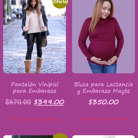
¡Oferta!
Pantalón Vinipiel
Blusa para Lactancia
para Embarazo
y Embarazo Mayte
$
399.00
$
350.00
$
670.00
Seleccionar opciones
Seleccionar opciones