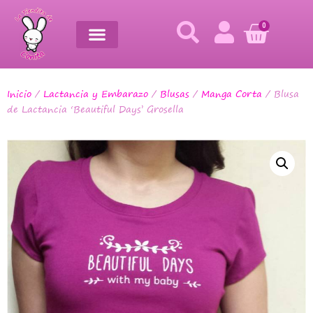
0
Inicio
/
Lactancia y Embarazo
/
Blusas
/
Manga Corta
/ Blusa
de Lactancia ‘Beautiful Days’ Grosella