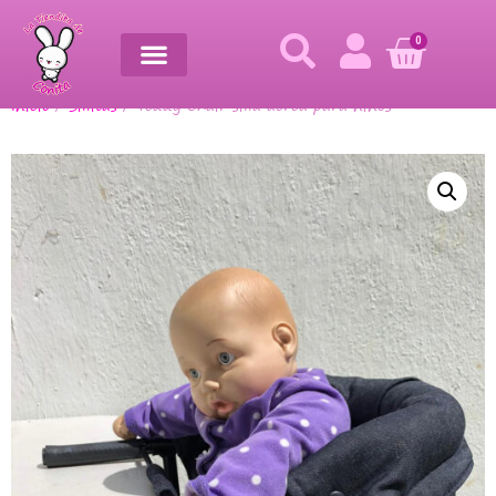
0
Inicio
/
Sillitas
/ Teddy Chair silla aérea para niños