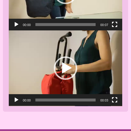
00:00
00:07
Reproductor
de
vídeo
00:00
00:03