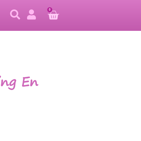
0
ing En