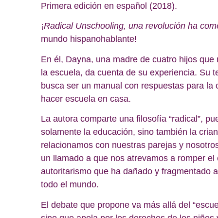
Primera edición en español (2018).
¡
Radical Unschooling, una revolución ha co
mundo hispanohablante!
En él, Dayna, una madre de cuatro hijos que
la escuela, da cuenta de su experiencia. Su t
busca ser un manual con respuestas para la c
hacer escuela en casa.
La autora comparte una filosofía “radical”, p
solamente la educación, sino también la cria
relacionamos con nuestras parejas y nosotr
un llamado a que nos atrevamos a romper el 
autoritarismo que ha dañado y fragmentado a 
todo el mundo.
El debate que propone va más allá del “escue
sino que apela por los derechos de los niños 