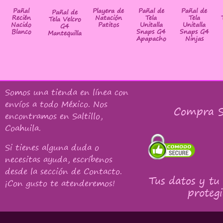
Pañal
Playera de
Pañal de
Pañal de
Pañal de
Recién
Natación
Tela
Tela
Tela Velcro
Nacido
Patitos
Unitalla
Unitalla
G4
Blanco
Snaps G4
Snaps G4
Mantequilla
Apapacho
Ninjas
Somos una tienda en línea con
envíos a todo México
. Nos
Compra S
encontramos en Saltillo,
Coahuila.
Si tienes alguna duda o
necesitas ayuda, escríbenos
desde la sección de Contacto.
Tus datos y tu
¡Con gusto te atenderemos!
protegi