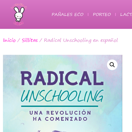
PAÑALES ECO
PORTEO
LACT
Inicio
/
Sillitas
/ Radical Unschooling en español