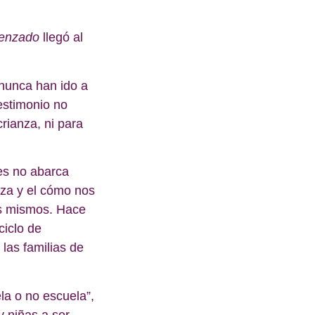
menzado
llegó al
 nunca han ido a
estimonio no
rianza, ni para
ues no abarca
nza y el cómo nos
os mismos. Hace
ciclo de
las familias de
la o no escuela”,
y niñas a ser