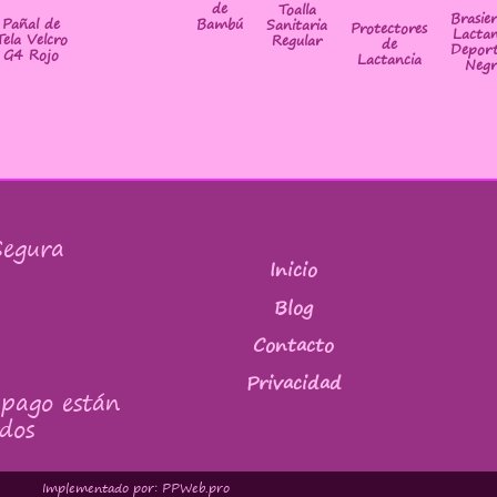
de
Toalla
Brasie
Bambú
Pañal de
Sanitaria
Protectores
Lactan
Tela Velcro
Regular
de
Deport
G4 Rojo
Lactancia
Negr
egura
Inicio
Blog
Contacto
Privacidad
 pago están
dos
Implementado por: PPWeb.pro