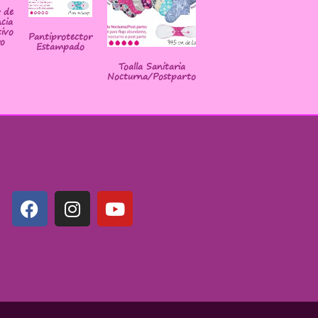
r de
cia
ivo
Pantiprotector
o
Estampado
Toalla Sanitaria
Nocturna/Postparto