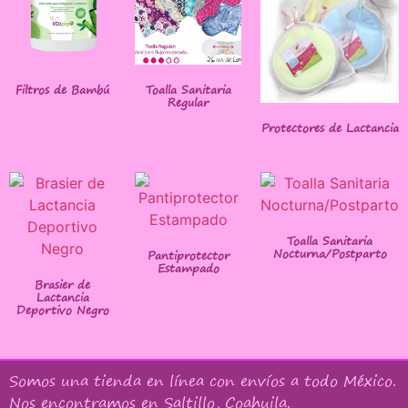
Filtros de Bambú
Toalla Sanitaria
Regular
Protectores de Lactancia
Toalla Sanitaria
Nocturna/Postparto
Pantiprotector
Estampado
Brasier de
Lactancia
Deportivo Negro
Somos una tienda en línea con
envíos a todo México
.
Nos encontramos en Saltillo, Coahuila.