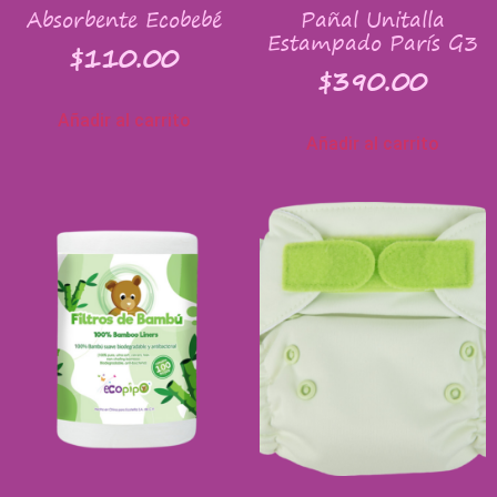
Absorbente Ecobebé
Pañal Unitalla
Estampado París G3
$
110.00
$
390.00
Añadir al carrito
Añadir al carrito