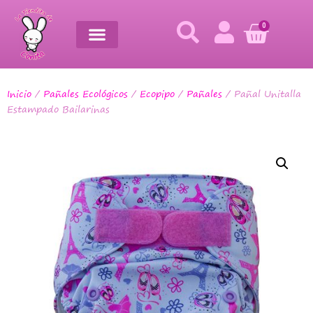
0
Inicio
/
Pañales Ecológicos
/
Ecopipo
/
Pañales
/ Pañal Unitalla
Estampado Bailarinas