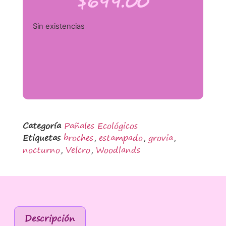
$
699.00
Sin existencias
Categoría
Pañales Ecológicos
Etiquetas
broches
,
estampado
,
grovia
,
nocturno
,
Velcro
,
Woodlands
Descripción