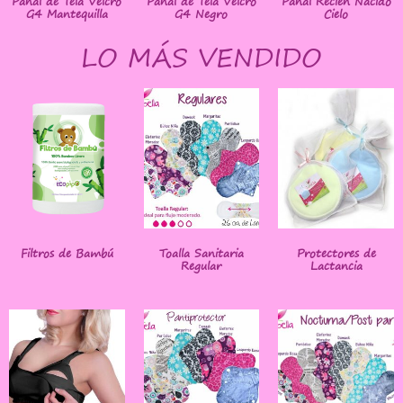
Pañal de Tela Velcro
Pañal de Tela Velcro
Pañal Recién Nacido
G4 Mantequilla
G4 Negro
Cielo
LO MÁS VENDIDO
Filtros de Bambú
Toalla Sanitaria
Protectores de
Regular
Lactancia