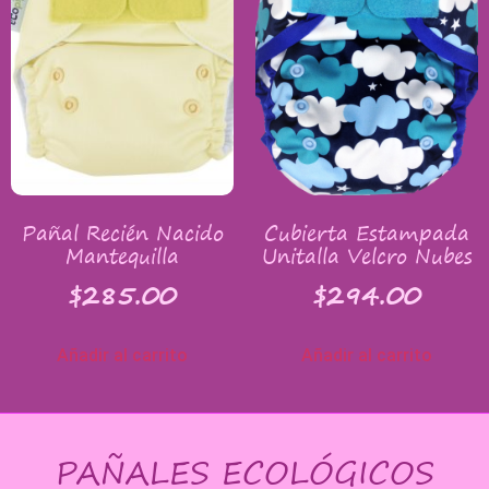
Pañal Recién Nacido
Cubierta Estampada
Mantequilla
Unitalla Velcro Nubes
$
285.00
$
294.00
Añadir al carrito
Añadir al carrito
PAÑALES ECOLÓGICOS