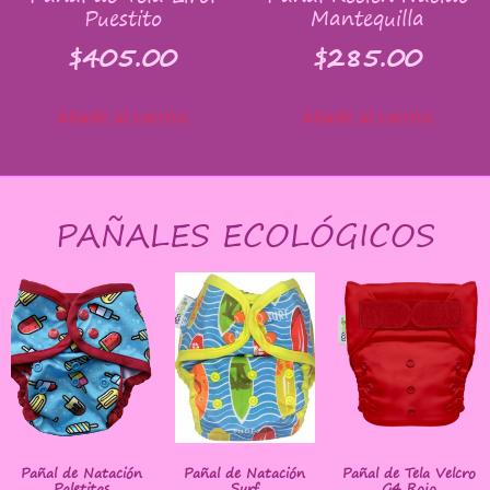
Puestito
Mantequilla
$
405.00
$
285.00
Añadir al carrito
Añadir al carrito
PAÑALES ECOLÓGICOS
Pañal de Natación
Pañal de Natación
Pañal de Tela Velcro
Paletitas
Surf
G4 Rojo