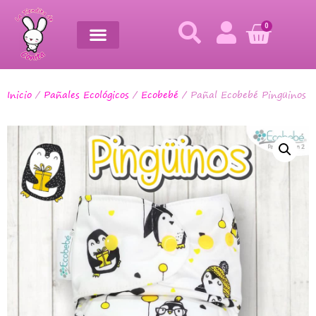
0
Inicio
/
Pañales Ecológicos
/
Ecobebé
/ Pañal Ecobebé Pingüinos