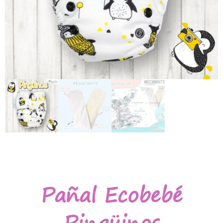
Pañal Ecobebé
Pingüinos