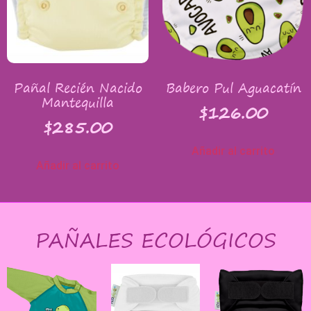
Pañal Recién Nacido
Babero Pul Aguacatín
Mantequilla
$
126.00
$
285.00
Añadir al carrito
Añadir al carrito
PAÑALES ECOLÓGICOS