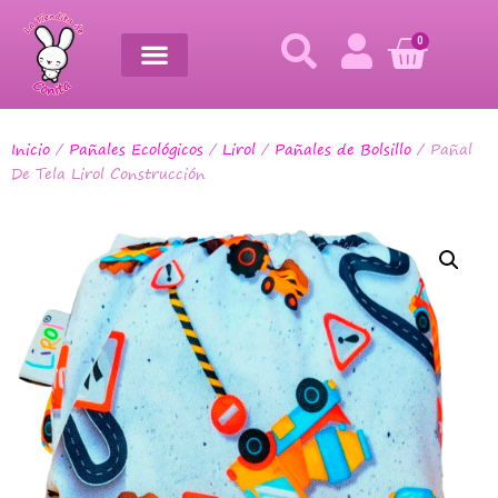
0
Inicio
/
Pañales Ecológicos
/
Lirol
/
Pañales de Bolsillo
/ Pañal
De Tela Lirol Construcción