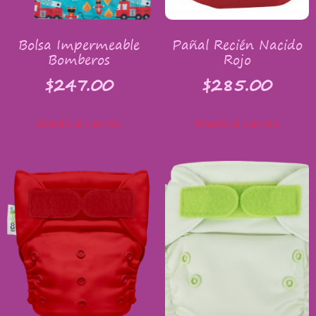
Bolsa Impermeable
Pañal Recién Nacido
Bomberos
Rojo
$
247.00
$
285.00
Añadir al carrito
Añadir al carrito