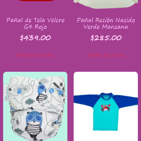
Pañal de Tela Velcro
Pañal Recién Nacido
G4 Rojo
Verde Manzana
$
439.00
$
285.00
Añadir al carrito
Añadir al carrito