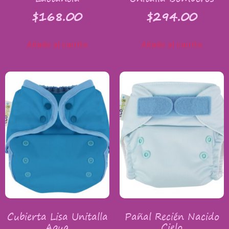
$
168.00
$
294.00
Añadir al carrito
Añadir al carrito
Cubierta Lisa Unitalla
Pañal Recién Nacido
Aqua
Cielo