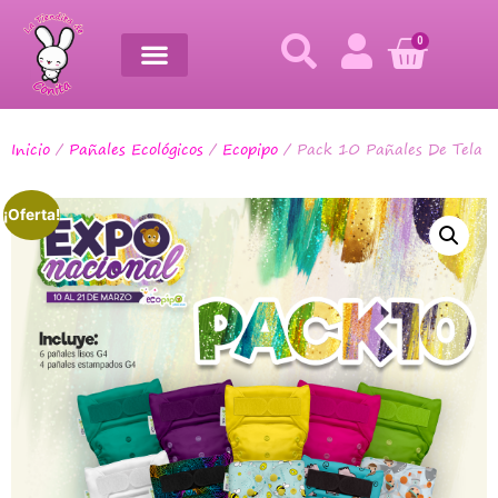
0
Inicio
/
Pañales Ecológicos
/
Ecopipo
/ Pack 10 Pañales De Tela
¡Oferta!