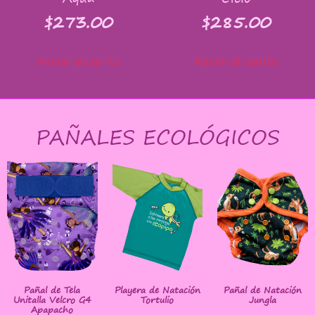
$
273.00
$
285.00
Añadir al carrito
Añadir al carrito
PAÑALES ECOLÓGICOS
Pañal de Tela
Playera de Natación
Pañal de Natación
Unitalla Velcro G4
Tortulio
Jungla
Apapacho