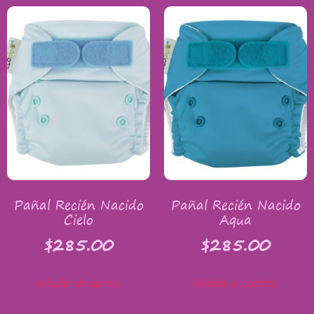
Pañal Recién Nacido
Pañal Recién Nacido
Cielo
Aqua
$
285.00
$
285.00
Añadir al carrito
Añadir al carrito