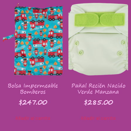
Bolsa Impermeable
Pañal Recién Nacido
Bomberos
Verde Manzana
$
247.00
$
285.00
Añadir al carrito
Añadir al carrito