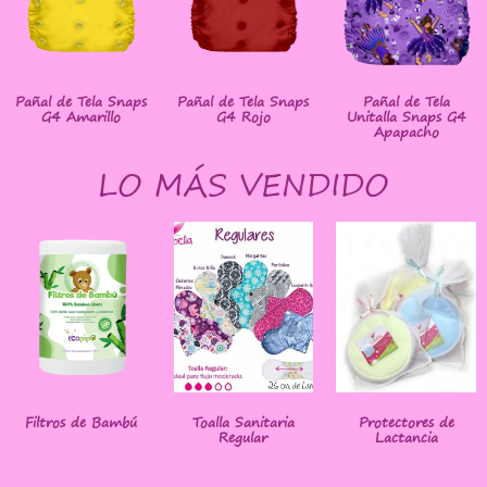
Pañal de Tela Snaps
Pañal de Tela Snaps
Pañal de Tela
G4 Amarillo
G4 Rojo
Unitalla Snaps G4
Apapacho
LO MÁS VENDIDO
Filtros de Bambú
Toalla Sanitaria
Protectores de
Regular
Lactancia