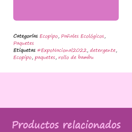
Categorías
Ecopipo
,
Pañales Ecológicos
,
Paquetes
Etiquetas
#ExpoNacional2022
,
detergente
,
Ecopipo
,
paquetes
,
rollo de bambu
Productos relacionados