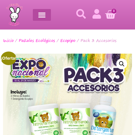
0
Inicio
/
Pañales Ecológicos
/
Ecopipo
/ Pack 3 Accesorios
¡Oferta!