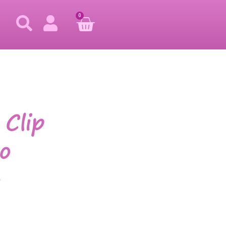
0
Clip
do
o