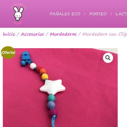
PAÑALES ECO
PORTEO
LACT
Inicio
/
Accesorios
/
Mordederas
/ Mordedera con Clip
¡Oferta!