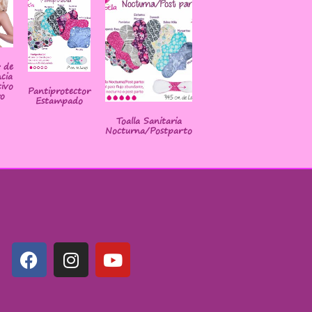
r de
cia
ivo
Pantiprotector
o
Estampado
Toalla Sanitaria
Nocturna/Postparto