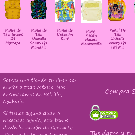
Pañal de
Pañal de
Pañal de
Pañal De
Pañal
Tela Snaps
Tela
Natación
Tela
Recién
G4
Unitalla
Surf
Unitalla
Nacido
Mostaza
Snaps G4
Velcro G4
Mantequilla
Mandala
Titi Mía
Somos una tienda en línea con
envíos a todo México
. Nos
Compra S
encontramos en Saltillo,
Coahuila.
Si tienes alguna duda o
necesitas ayuda, escríbenos
desde la sección de Contacto.
Tus datos y tu
¡Con gusto te atenderemos!