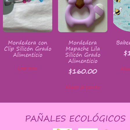
Mordedera con
Mordedera
Baber
Clip Silicón Grado
Mapache Lila
$
Alimenticio
Silicón Grado
Alimenticio
Leer más
$
160.00
Añad
Añadir al carrito
PAÑALES ECOLÓGICOS