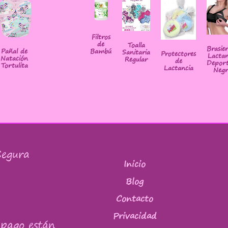
Filtros
de
Toalla
Brasie
Bambú
Pañal de
Sanitaria
Protectores
Lactan
Natación
Regular
de
Deport
Tortulita
Lactancia
Negr
egura
Inicio
Blog
Contacto
Privacidad
 pago están