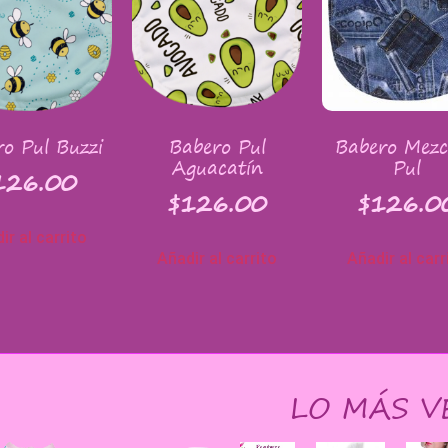
o Pul Buzzi
Babero Pul
Babero Mezcl
Aguacatín
Pul
126.00
$
126.00
$
126.0
ir al carrito
Añadir al carrito
Añadir al carr
LO MÁS V