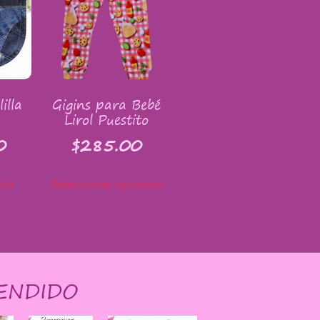
illa
Gigins para Bebé
Lirol Puestito
0
$
285.00
ito
Seleccionar opciones
ENDIDO