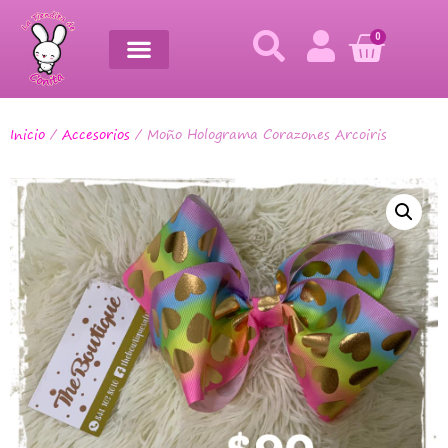
0
Inicio
/
Accesorios
/ Moño Holograma Corazones Arcoiris