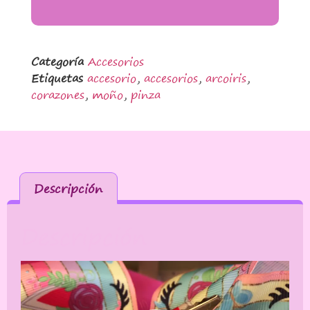
Categoría
Accesorios
Etiquetas
accesorio
,
accesorios
,
arcoiris
,
corazones
,
moño
,
pinza
Descripción
Descripción
Reproductor
de
vídeo