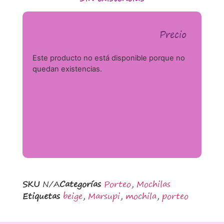
Precio
Este producto no está disponible porque no
quedan existencias.
SKU
N/A
Categorías
Porteo
,
Mochilas
Etiquetas
beige
,
Marsupi
,
mochila
,
porteo