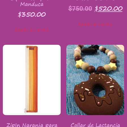
Manduca
$
520.00
$
750.00
$
350.00
Añadir al carrito
Añadir al carrito
ZipIn Naranja para
Collar de Lactancia