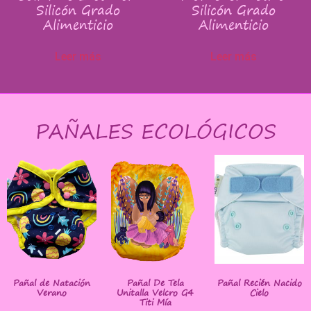
Silicón Grado
Silicón Grado
Alimenticio
Alimenticio
Leer más
Leer más
PAÑALES ECOLÓGICOS
Pañal de Natación
Pañal De Tela
Pañal Recién Nacido
Verano
Unitalla Velcro G4
Cielo
Titi Mía