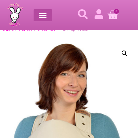
0
Inicio
/
Porteo
/
Mochilas
/ Marsupi Natur