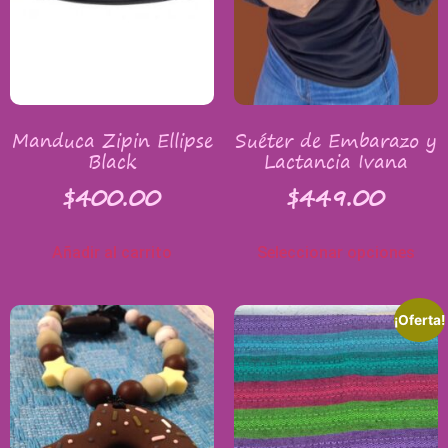
Manduca Zipin Ellipse
Suéter de Embarazo y
Black
Lactancia Ivana
$
400.00
$
449.00
Añadir al carrito
Seleccionar opciones
¡Oferta!