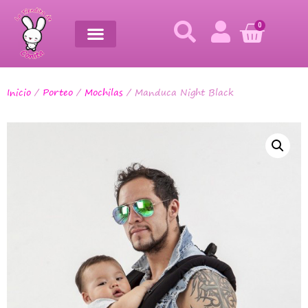
0
Inicio
/
Porteo
/
Mochilas
/ Manduca Night Black