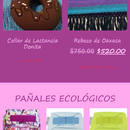
Collar de Lactancia
Rebozo de Oaxaca
Donita
$
520.00
$
750.00
Leer más
Añadir al carrito
PAÑALES ECOLÓGICOS