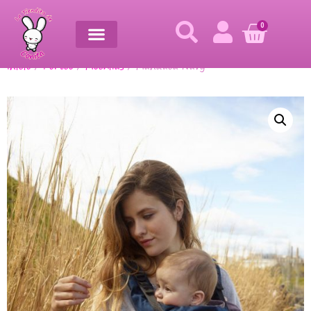
0
Inicio
/
Porteo
/
Mochilas
/ Manduca Navy