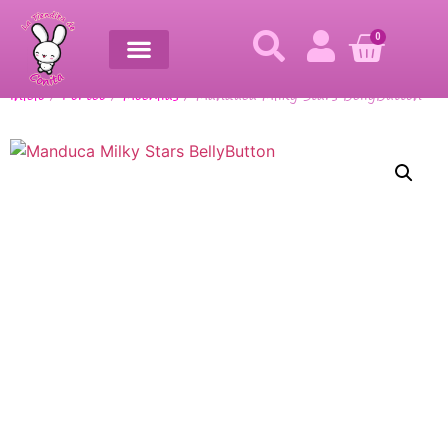
0
Inicio
/
Porteo
/
Mochilas
/ Manduca Milky Stars BellyButton