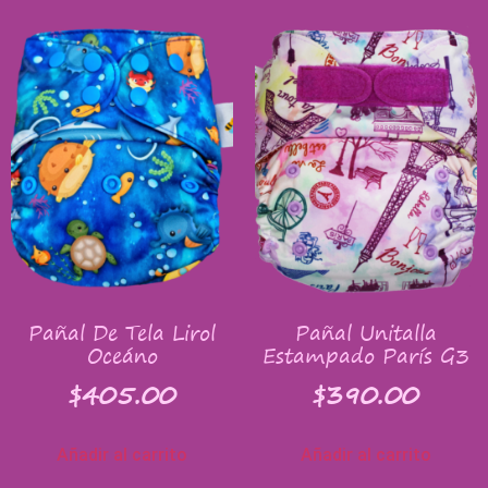
Pañal De Tela Lirol
Pañal Unitalla
Oceáno
Estampado París G3
$
405.00
$
390.00
Añadir al carrito
Añadir al carrito