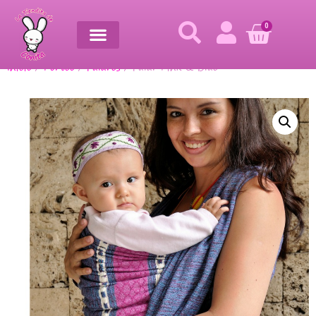
0
Inicio
/
Porteo
/
Fulares
/ Fular Pink & Blue