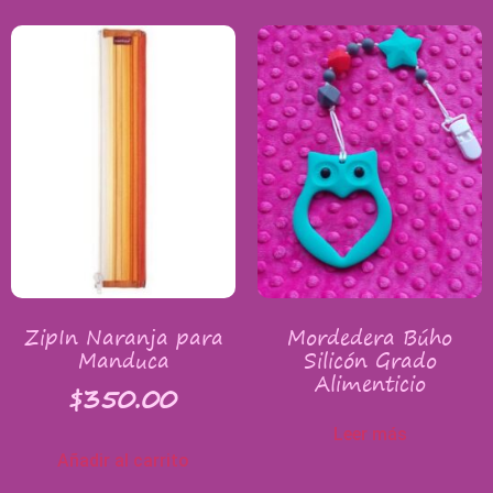
ZipIn Naranja para
Mordedera Búho
Manduca
Silicón Grado
Alimenticio
$
350.00
Leer más
Añadir al carrito