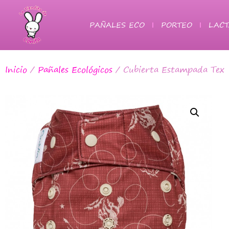
PAÑALES ECO
PORTEO
LACT
Inicio
/
Pañales Ecológicos
/ Cubierta Estampada Tex