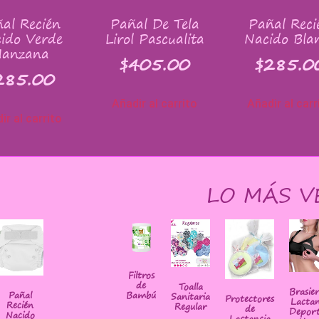
al Recién
Pañal De Tela
Pañal Reci
ido Verde
Lirol Pascualita
Nacido Bla
anzana
$
405.00
$
285.0
285.00
Añadir al carrito
Añadir al carr
ir al carrito
LO MÁS V
Filtros
de
Toalla
Brasie
Bambú
Pañal
Sanitaria
Protectores
Lactan
Recién
Regular
de
Deport
Nacido
Lactancia