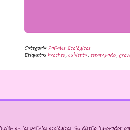
Categoría
Pañales Ecológicos
Etiquetas
broches
,
cubierta
,
estampado
,
grov
lución en los pañales ecológicos. Su diseño innovador c