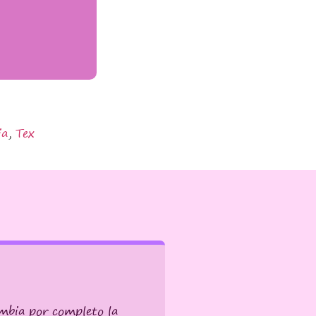
ia
,
Tex
ambia por completo la