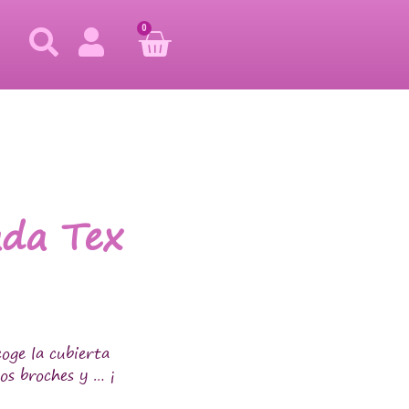
0
da Tex
oge la cubierta
os broches y … ¡