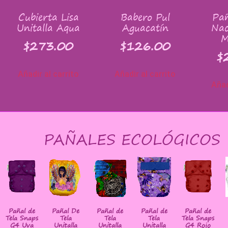
Cubierta Lisa
Babero Pul
Pañ
Unitalla Aqua
Aguacatín
Nac
M
$
273.00
$
126.00
$
Añadir al carrito
Añadir al carrito
Añad
PAÑALES ECOLÓGICOS
Pañal de
Pañal De
Pañal de
Pañal de
Pañal de
Tela Snaps
Tela
Tela
Tela
Tela Snaps
G4 Uva
Unitalla
Unitalla
Unitalla
G4 Rojo