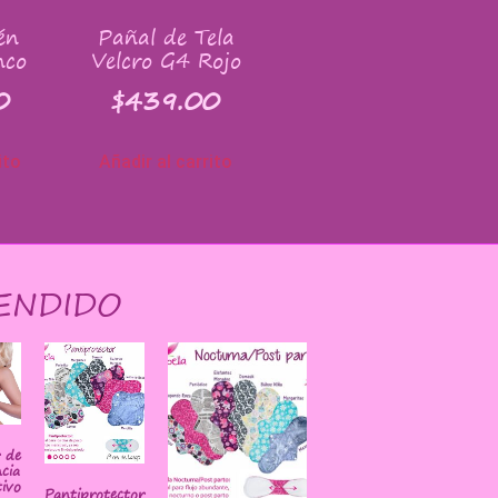
én
Pañal de Tela
nco
Velcro G4 Rojo
0
$
439.00
ito
Añadir al carrito
ENDIDO
r de
cia
ivo
Pantiprotector