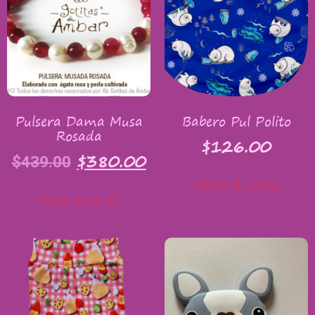
Pulsera Dama Musa
Babero Pul Polito
Rosada
$
126.00
$
380.00
$
439.00
Añadir al carrito
Añadir al carrito