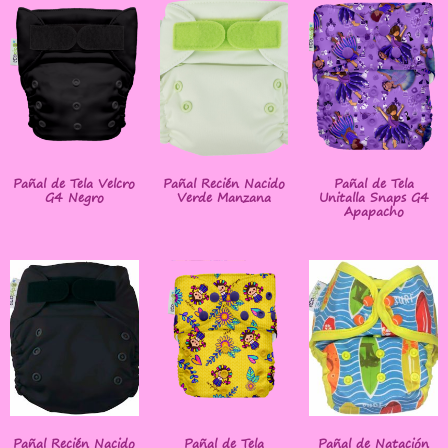
Pañal de Tela Velcro
Pañal Recién Nacido
Pañal de Tela
G4 Negro
Verde Manzana
Unitalla Snaps G4
Apapacho
Pañal Recién Nacido
Pañal de Tela
Pañal de Natación