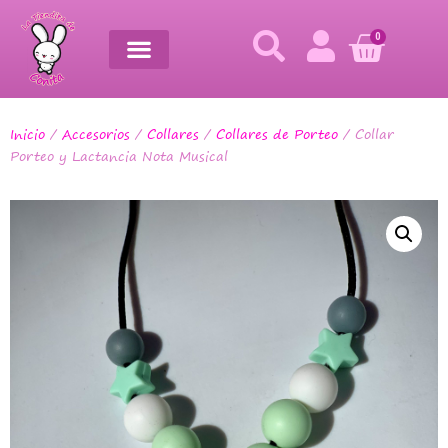
0
Inicio
/
Accesorios
/
Collares
/
Collares de Porteo
/ Collar
Porteo y Lactancia Nota Musical