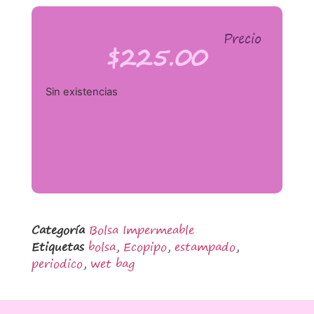
Precio
$
225.00
Sin existencias
Categoría
Bolsa Impermeable
Etiquetas
bolsa
,
Ecopipo
,
estampado
,
periodico
,
wet bag