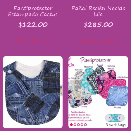
Pantiprotector
Pañal Recién Nacido
Estampado Cactus
Lila
$
122.00
$
285.00
Añadir al carrito
Añadir al carrito