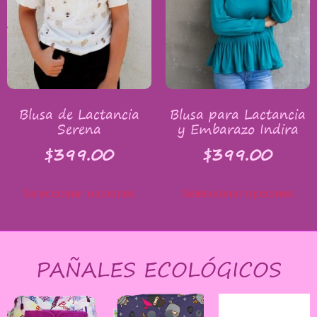
Blusa de Lactancia
Blusa para Lactancia
Serena
y Embarazo Indira
$
399.00
$
399.00
Seleccionar opciones
Seleccionar opciones
PAÑALES ECOLÓGICOS