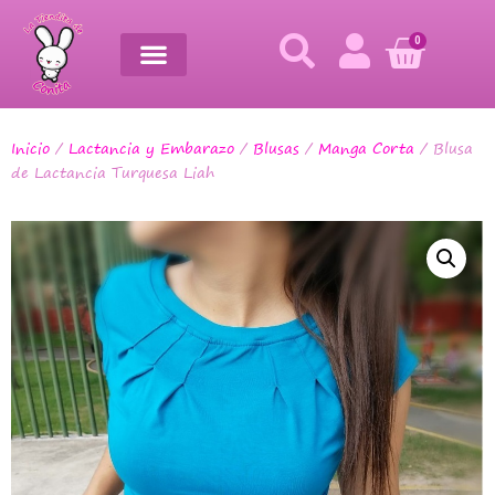
0
Inicio
/
Lactancia y Embarazo
/
Blusas
/
Manga Corta
/ Blusa
de Lactancia Turquesa Liah