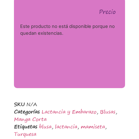
Precio
Este producto no está disponible porque no
quedan existencias.
SKU
N/A
Categorías
Lactancia y Embarazo
,
Blusas
,
Manga Corta
Etiquetas
blusa
,
lactancia
,
mamiseta
,
Turquesa