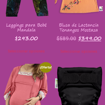
Leggings para Bebé
Blusa de Lactancia
Mandala
Tenangos Mostaza
$
293.00
$
399.00
$
589.00
Seleccionar opciones
Seleccionar opciones
¡Oferta!