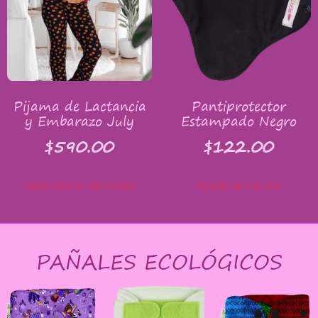
Pijama de Lactancia
Pantiprotector
y Embarazo July
Estampado Negro
$
590.00
$
122.00
Seleccionar opciones
Añadir al carrito
PAÑALES ECOLÓGICOS