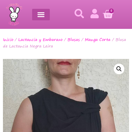
0
Inicio
/
Lactancia y Embarazo
/
Blusas
/
Manga Corta
/ Blusa
de Lactancia Negra Leira