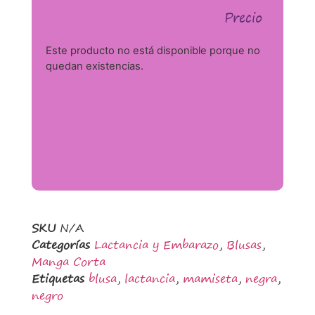
Precio
Este producto no está disponible porque no
quedan existencias.
SKU
N/A
Categorías
Lactancia y Embarazo
,
Blusas
,
Manga Corta
Etiquetas
blusa
,
lactancia
,
mamiseta
,
negra
,
negro