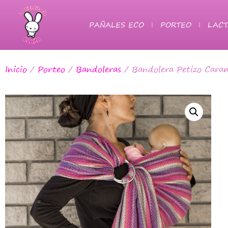
PAÑALES ECO
PORTEO
LACT
Inicio
/
Porteo
/
Bandoleras
/ Bandolera Petizo Caram