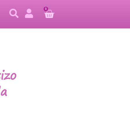
0
izo
la