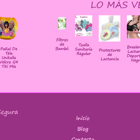
LO MÁS V
Filtros
de
Toalla
Brasie
Bambú
Pañal De
Sanitaria
Protectores
Lactan
Tela
Regular
de
Deport
Unitalla
Lactancia
Negr
Velcro G4
Titi Mía
egura
Inicio
Blog
Contacto