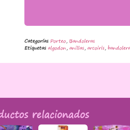
Categorías
Porteo
,
Bandoleras
Etiquetas
algodon
,
anillas
,
arcoiris
,
bandoler
ductos relacionados