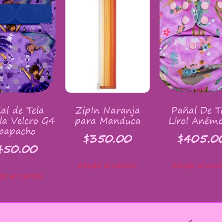
al de Tela
ZipIn Naranja
Pañal De T
la Velcro G4
para Manduca
Lirol Aném
papacho
$
350.00
$
405.0
450.00
Añadir al carrito
Añadir al carr
ir al carrito