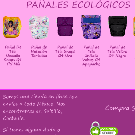
PAÑALES ECOLÓGICOS
Pañal De
Pañal de
Pañal de
Pañal de
Pañal de
Tela
Natación
Tela Snaps
Tela
Tela Velcro
Unitalla
Tortulita
G4 Uva
Unitalla
G4 Negro
Snaps G4
Velcro G4
Titi Mía
Apapacho
Somos una tienda en línea con
envíos a todo México
. Nos
Compra S
encontramos en Saltillo,
Coahuila.
Si tienes alguna duda o