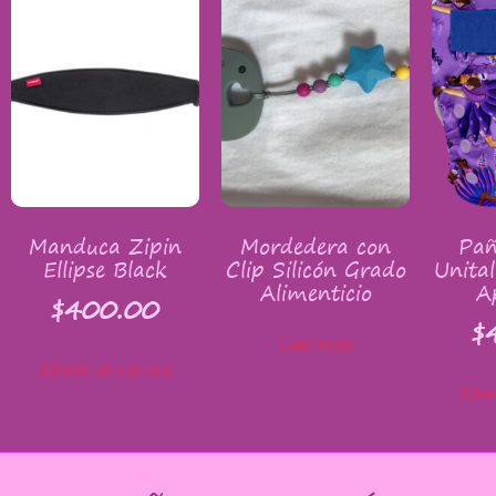
Manduca Zipin
Mordedera con
Pañ
Ellipse Black
Clip Silicón Grado
Unital
Alimenticio
A
$
400.00
$
Leer más
Añadir al carrito
Añad