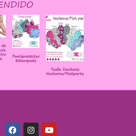
ENDIDO
r de
cia
ivo
Pantiprotector
o
Estampado
Toalla Sanitaria
Nocturna/Postparto