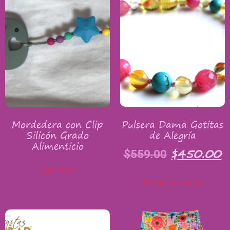
Mordedera con Clip
Pulsera Dama Gotitas
Silicón Grado
de Alegría
Alimenticio
$
450.00
$
559.00
Leer más
Añadir al carrito