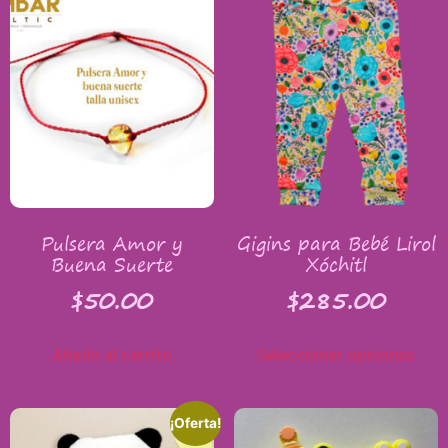
Pulsera Amor y
Gigins para Bebé Lirol
Buena Suerte
Xóchitl
$
50.00
$
285.00
Añadir al carrito
Seleccionar opciones
¡Oferta!