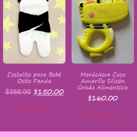
Costalito para Bebé
Mordedera Coco
Osito Panda
Amarillo Silicón
Grado Alimenticio
$
150.00
$
350.00
$
160.00
Añadir al carrito
Añadir al carrito