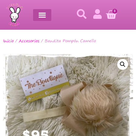
0
Inicio
/
Accesorios
/ Bandita Pompón Camello