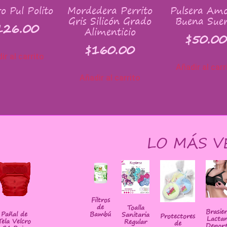
o Pul Polito
Mordedera Perrito
Pulsera Amo
Gris Silicón Grado
Buena Suer
126.00
Alimenticio
$
50.00
$
160.00
ir al carrito
Añadir al carr
Añadir al carrito
LO MÁS V
Filtros
de
Toalla
Brasie
Bambú
Pañal de
Sanitaria
Protectores
Lactan
Tela Velcro
Regular
de
Deport