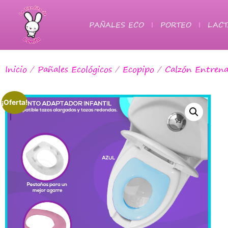
PAÑALES ECO
PORTEO
LACT
Inicio
/
Pañales Ecológicos
/
Ecopipo
/
Calzón Entren
¡Oferta!