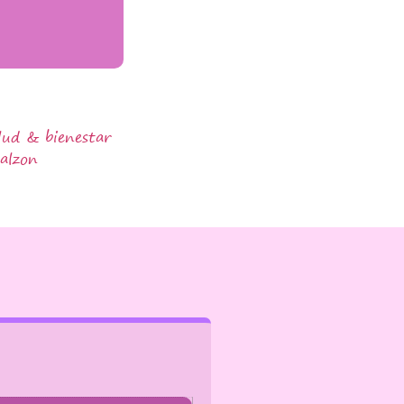
lud & bienestar
calzon