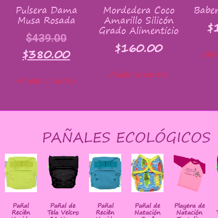
Pulsera Dama
Mordedera Coco
Baber
Musa Rosada
Amarillo Silicón
$
Grado Alimenticio
$
439.00
$
160.00
$
380.00
Añad
Añadir al carrito
Añadir al carrito
PAÑALES ECOLÓGICOS
Pañal
Pañal de
Pañal
Pañal de
Playera de
Recién
Tela Velcro
Recién
Natación
Natación