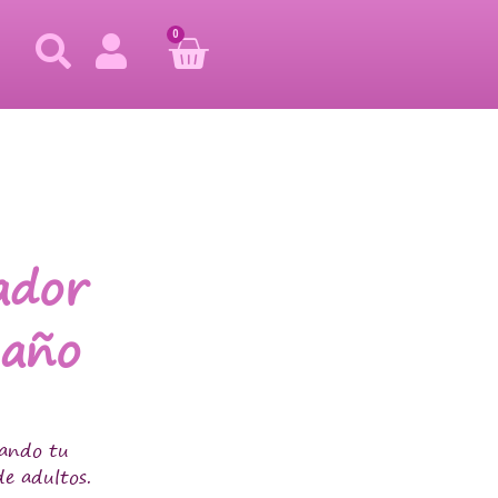
0
ador
Baño
uando tu
e adultos.