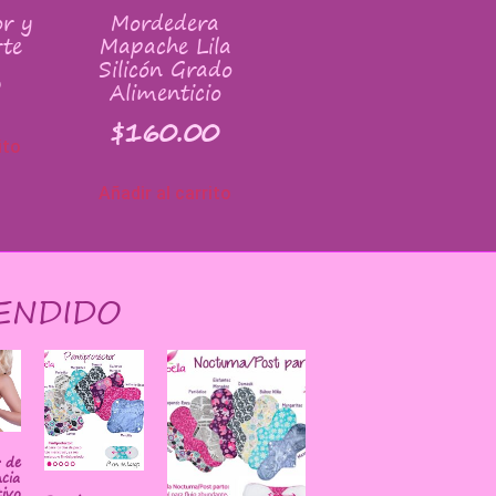
r y
Mordedera
te
Mapache Lila
Silicón Grado
Alimenticio
$
160.00
ito
Añadir al carrito
ENDIDO
r de
cia
ivo