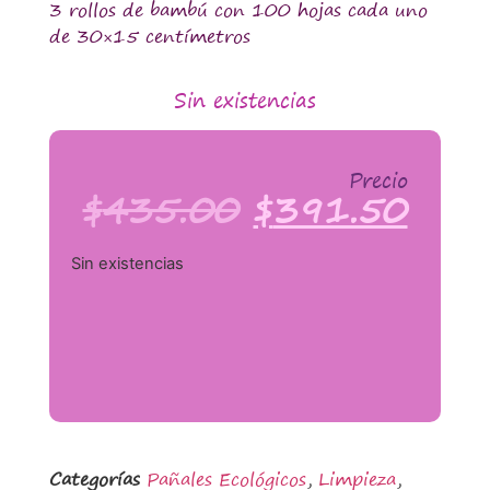
3 rollos de bambú con 100 hojas cada uno
de 30×15 centímetros
Sin existencias
Precio
$
435.00
$
391.50
Sin existencias
Categorías
Pañales Ecológicos
,
Limpieza
,