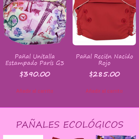
Pañal Unitalla
Pañal Recién Nacido
Estampado París G3
Rojo
$
390.00
$
285.00
Añadir al carrito
Añadir al carrito
PAÑALES ECOLÓGICOS