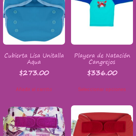
Cubierta Lisa Unitalla
Playera de Natación
Aqua
Cangrejos
$
273.00
$
336.00
Añadir al carrito
Seleccionar opciones