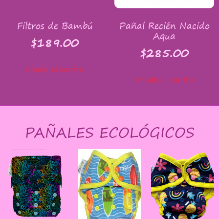
Filtros de Bambú
Pañal Recién Nacido
Aqua
$
189.00
$
285.00
Añadir al carrito
Añadir al carrito
PAÑALES ECOLÓGICOS