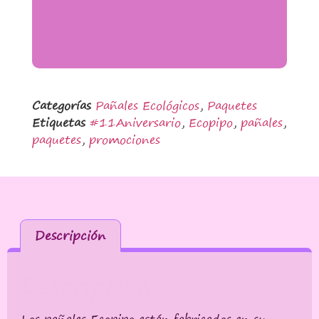
Categorías
Pañales Ecológicos
,
Paquetes
Etiquetas
#11Aniversario
,
Ecopipo
,
pañales
,
paquetes
,
promociones
Descripción
Descripción
Los pañales Ecopipo están fabricados en su