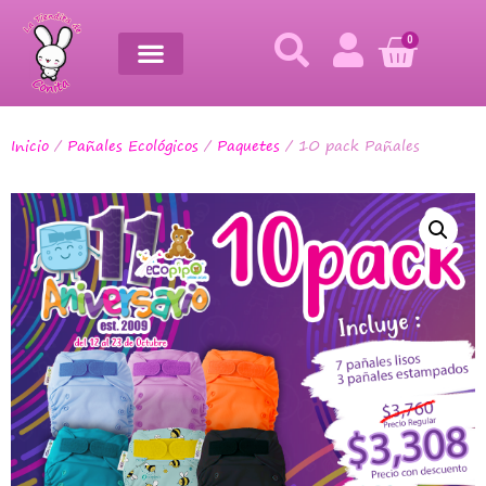
0
Inicio
/
Pañales Ecológicos
/
Paquetes
/ 10 pack Pañales